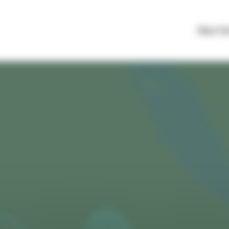
Nos F