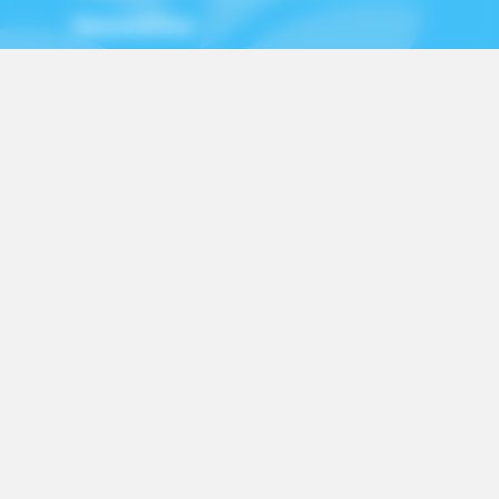
Newsletter
Les publications de l'IDF
Tous les sites du CNPF
Nous contacter
Nous suivre
Facebook
Instagram
LinkedIn
YouTube
Télécharger notre certificat Qualiopi
|
©DEFI Informatique 2026 |
Mentions légales
|
Informations sur les cookies
Site propulsé
par WebBiz et réalisé par
DEFI Informatique