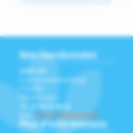
Nos coordonnées
CNPF-IDF
5 rue de la Bourie Rouge
CS52349
45023 Orléans
Tél :
07 65 18 88 23
Mail :
idf-formation@cnpf.fr
Plus d'informations