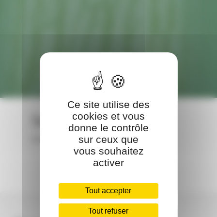
Ce site utilise des
cookies et vous
Sessions
donne le contrôle
sur ceux que
Aucune session à venir.
vous souhaitez
activer
Tout accepter
Tout refuser