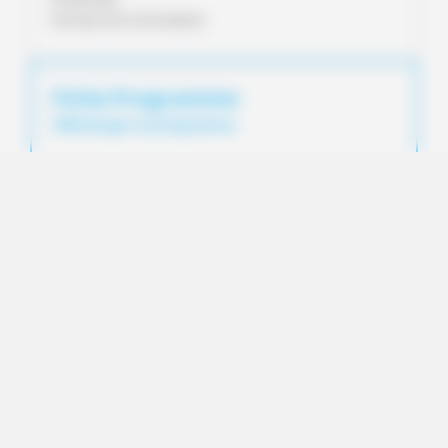
Format de la formation
Fiche Programme
Télécharger le programme
Nos coordonnées
CNPF-IDF
5 rue de la Bourie Rouge
CS52349
45023 Orléans
Tél :
07 65 18 88 23