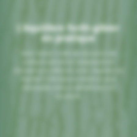
L'équilibre forêt-gibier
en pratique
Savoir réaliser un état des lieux précis des
pratiques sylvicoles et cynégétiques est
nécessaire pour effectuer un bon diagnostic de
l’équilibre Forêt-Gibier et mettre en place
d’éventuelles mesures d’amélioration ou
correctives.