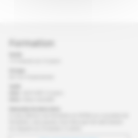
Formation
Durée
17.5 heure
s
sur 2.5 jour
s
Groupe
De 10 à 16 personnes
Tarifs
Inter :
625
€ NET
2.5 jour
s
Intra :
Nous consulter
Demande de devis Intra
Si vous désirez une formation en INTRA sur ce produit de
formation, vous pouvez nous faire part de votre besoin
en cliquant sur le bouton ci-contre.