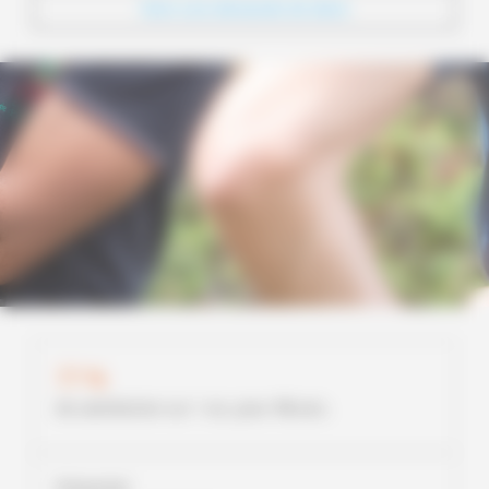
Faire une demande de devis
77 %
de satisfaction sur 1 an, pour
15
avis.
Présentiel