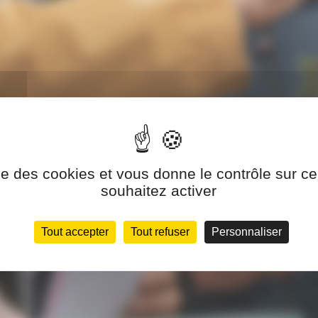
ise des cookies et vous donne le contrôle sur 
souhaitez activer
Tout accepter
Tout refuser
Personnaliser