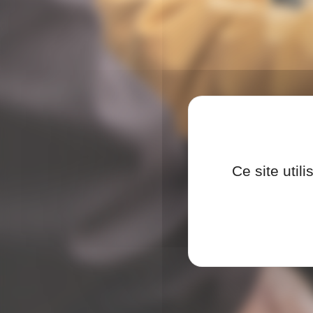
Ce site util